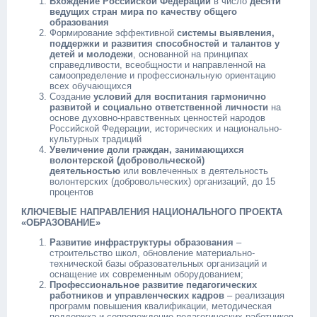
Вхождение Российской Федерации
в число
десяти
ведущих стран мира по качеству общего
образования
Формирование эффективной
системы выявления,
поддержки и развития способностей и талантов у
детей и молодежи
, основанной на принципах
справедливости, всеобщности и направленной на
самоопределение и профессиональную ориентацию
всех обучающихся
Создание
условий для воспитания гармонично
развитой и социально ответственной личности
на
основе духовно-нравственных ценностей народов
Российской Федерации, исторических и национально-
культурных традиций
Увеличение доли граждан, занимающихся
волонтерской (добровольческой)
деятельностью
или вовлеченных в деятельность
волонтерских (добровольческих) организаций, до 15
процентов
КЛЮЧЕВЫЕ НАПРАВЛЕНИЯ НАЦИОНАЛЬНОГО ПРОЕКТА
«ОБРАЗОВАНИЕ»
Развитие инфраструктуры образования
–
строительство школ, обновление материально-
технической базы образовательных организаций и
оснащение их современным оборудованием;
Профессиональное развитие педагогических
работников и управленческих кадров
– реализация
программ повышения квалификации, методическая
поддержка и сопровождение педагогических работников