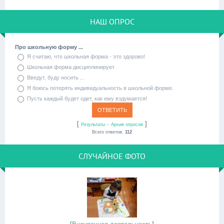
НАШ ОПРОС
Про школьную форму ...
Я считаю, что школьная форма - это здорово!
Школьная форма дисциплинирует.
Введут, буду носить ...
Я боюсь потерять индивидуальность в школьной форме.
Пусть каждый будет одет, как ему вздумается!
[
·
]
Результаты
Архив опросов
Всего ответов:
112
СЛУЧАЙНОЕ ФОТО