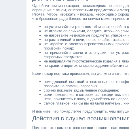
Одной из причин пожаров, происшедших по вине дет
обращения с огнем, огнеопасными предметами и матер
Ребята! Чтобы избежать - пожара, необходимо хоро
что брошенная ради баловства спичка может привест
не устраивайте игр с огнем вблизи строений, в 
не играйте со спичками, следите, чтобы со сп
не нагревайте незнакомые предметы, упаковки и
не растапливайте печи, не включайте газовые п
не играйте с электронагревательными прибор
произойти пожар;
не применяйте свечи и хлопушки, не устраи
сгораемых предметов ;
не направляйте пиротехнические изделия в лиц
не храните пиротехнические изделия вблизи наг
Если пожар все-таки произошел, вы должны знать, чт
немедленной вызывайте пожарных по телефо
позовите на помощь взрослых;
срочно покиньте задымленное помещение;
если помещение, в котором вы находитесь сил
него, пригнитесь к полу, и двигайтесь по напр
самое главное: как бы вы ни были напуганы, ни
И помните, что пожар легче предупредить, чем потуши
Действия в случае возникновени
Помните, что самое страшное при пожаре - растерянн