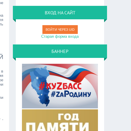
не
ВХОД НА САЙТ
на
ля
ть
ВОЙТИ ЧЕРЕЗ UID
Старая форма входа
БАННЕР
Й
 в
мя
ое
ни
ли
 -