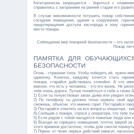
Категорически запрещается - бороться с пламене
справились с загоранием на ранней стадии его развит
В случае невозможности потушить пожар собственн
соседние помещения, здания и сооружения, горюч
предотвращения доступа кислорода в зону горени
место пожара.
Соблюдение мер пожарной безопасности – это залог
Пожар легч
ПАМЯТКА ДЛЯ ОБУЧАЮЩИХС
БЕЗОПАСНОСТИ
Огонь - страшная сила. Чтобы победить её, нужно им
одиночку. Конечно, каждому хочется стать геро
пожара, старайся действовать спокойно. А что име
важное, что есть у человека, - это его жизнь. Не рис
тебе очень дороги. Лучше позаботься о себе и своих б
1) Если ты почувствовал запах дыма или увидел огонь
2) По телефону ты должен точно назвать свой адр
сможешь, объясни, что именно горит. Постарайся гово
3) Постарайся ответить на все вопросы оператора - к
4) Сообщив о пожаре, спроси у оператора, что тебе л
5) Если рядом с тобой находятся пожилые люди или м
6) Выходя из горящего помещения, плотно закрой за 
этого времени достаточно, чтобы дом смогли покинуть
7) Помни: от твоих первых действий зависит, насколь