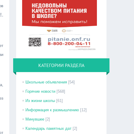
ов
Е,
ет
зи
КАТЕГОРИИ РАЗДЕЛА
Школьные объявления
[54]
а,
Горячие новости
[568]
ез
Из жизни школы
[61]
Информация к размышлению
[12]
Минувшее
[2]
Календарь памятных дат
[2]
ют