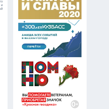
го
 и
ый