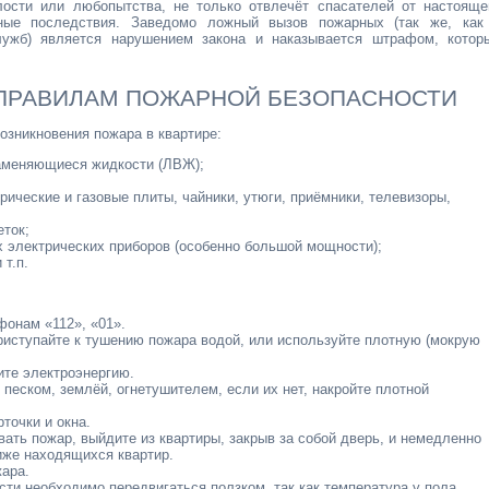
ости или любопытства, не только отвлечёт спасателей от настояще
ные последствия. Заведомо ложный вызов пожарных (так же, как
лужб) является нарушением закона и наказывается штрафом, котор
 ПРАВИЛАМ ПОЖАРНОЙ БЕЗОПАСНОСТИ
зникновения пожара в квартире:
ламеняющиеся жидкости (ЛВЖ);
ические и газовые плиты, чайники, утюги, приёмники, телевизоры,
еток;
х электрических приборов (особенно большой мощности);
 т.п.
фонам «112», «01».
риступайте к тушению пожара водой, или используйте плотную (мокрую
ите электроэнергию.
песком, землёй, огнетушителем, если их нет, накройте плотной
рточки и окна.
ать пожар, выйдите из квартиры, закрыв за собой дверь, и немедленно
иже находящихся квартир.
жара.
ти необходимо передвигаться ползком, так как температура у пола