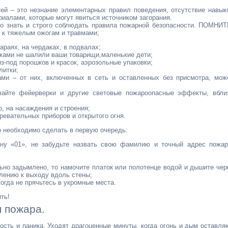
ей – это незнание элементарных правил поведения, отсутствие навык
иалами, которые могут явиться источником загорания.
шо знать и строго соблюдать правила пожарной безопасности. ПОМНИТ
и к тяжелым ожогам и травмами;
сараях, на чердаках, в подвалах;
ичками не шалили ваши товарищи,маленькие дети;
з-под порошков и красок, аэрозольные упаковки;
литки;
ами – от них, включенных в сеть и оставленных без присмотра, мож
вайте фейерверки и другие световые пожароопасные эффекты, вбли
о, на насаждения и строения;
ревательных приборов и открытого огня.
о необходимо сделать в первую очередь:
ну «01», не забудьте назвать свою фамилию и точный адрес пожар
ьно задымлено, то намочите платок или полотенце водой и дышите чер
авлению к выходу вдоль стены;
когда не прячьтесь в укромные места.
ть!
я пожара.
ость и паника. Уходят драгоценные минуты, когда огонь и дым оставля