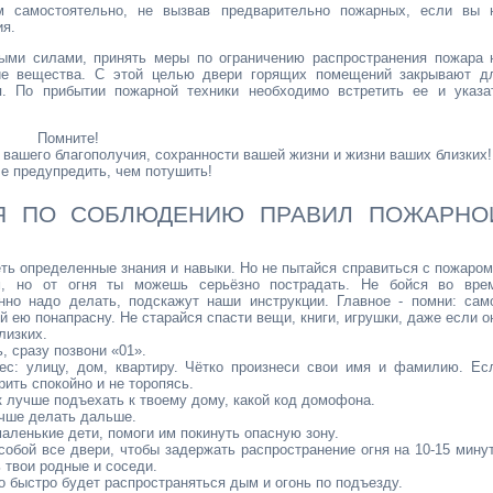
м самостоятельно, не вызвав предварительно пожарных, если вы 
ия.
ыми силами, принять меры по ограничению распространения пожара 
ие вещества. С этой целью двери горящих помещений закрывают д
я. По прибытии пожарной техники необходимо встретить ее и указа
Помните!
 вашего благополучия, сохранности вашей жизни и жизни ваших близких!
е предупредить, чем потушить!
Я ПО СОБЛЮДЕНИЮ ПРАВИЛ ПОЖАРНО
еть определенные знания и навыки. Но не пытайся справиться с пожаром
ем, но от огня ты можешь серьёзно пострадать. Не бойся во вре
нно надо делать, подскажут наши инструкции. Главное - помни: сам
куй ею понапрасну. Не старайся спасти вещи, книги, игрушки, даже если о
лизких.
, сразу позвони «01».
ес: улицу, дом, квартиру. Чётко произнеси свои имя и фамилию. Ес
рить спокойно и не торопясь.
ак лучше подъехать к твоему дому, какой код домофона.
учше делать дальше.
аленькие дети, помоги им покинуть опасную зону.
собой все двери, чтобы задержать распространение огня на 10-15 минут
 твои родные и соседи.
ко быстро будет распространяться дым и огонь по подъезду.