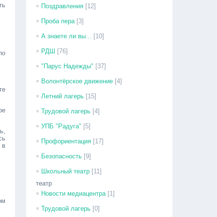
ть
Поздравления
[12]
Проба пера
[3]
А знаете ли вы...
[10]
РДШ
[76]
по
"Парус Надежды"
[37]
Волонтёрское движение
[4]
те
Летний лагерь
[15]
ре
Трудовой лагерь
[4]
УПБ "Радуга"
[5]
ь,
сь
Профориентация
[17]
 в
Безопасность
[9]
Школьный театр
[11]
театр
Новости медиацентра
[1]
ом
Трудовой лагерь
[0]