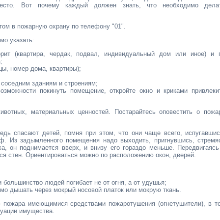
есто. Вот почему каждый должен знать, что необходимо дела
том в пожарную охрану по телефону "01".
мо указать:
орит (квартира, чердак, подвал, индивидуальный дом или иное) и 
;
цы, номер дома, квартиры);
е соседним зданиям и строениям;
озможности покинуть помещение, откройте окно и криками привлеки
ивотных, материальных ценностей. Постарайтесь оповестить о пожа
едь спасают детей, помня при этом, что они чаще всего, испугавшис
аф. Из задымленного помещения надо выходить, пригнувшись, стремя
ха, он поднимается вверх, и внизу его гораздо меньше. Передвигаясь
я стен. Ориентироваться можно по расположению окон, дверей.
 большинство людей погибает не от огня, а от удушья;
мо дышать через мокрый носовой платок или мокрую ткань.
 пожара имеющимися средствами пожаротушения (огнетушители), в т
акуации имущества.