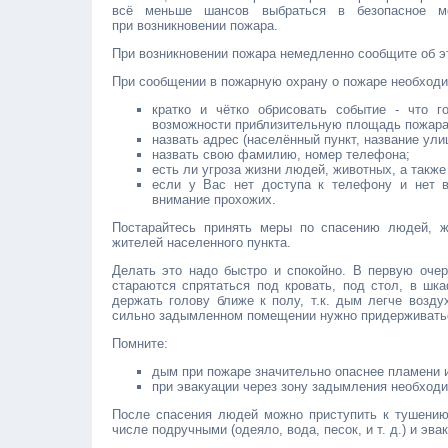
всё меньше шансов выбраться в безопасное м
при возникновении пожара.
При возникновении пожара немедленно сообщите об э
При сообщении в пожарную охрану о пожаре необходи
кратко и чётко обрисовать событие - что г
возможности приблизительную площадь пожара
назвать адрес (населённый пункт, название ули
назвать свою фамилию, номер телефона;
есть ли угроза жизни людей, животных, а такж
если у Вас нет доступа к телефону и нет в
внимание прохожих.
Постарайтесь принять меры по спасению людей, ж
жителей населенного пункта.
Делать это надо быстро и спокойно. В первую очер
стараются спрятаться под кровать, под стол, в шк
держать голову ближе к полу, т.к. дым легче возду
сильно задымленном помещении нужно придерживатьс
Помните:
дым при пожаре значительно опаснее пламени и
при эвакуации через зону задымления необходи
После спасения людей можно приступить к тушению
числе подручными (одеяло, вода, песок, и т. д.) и эв