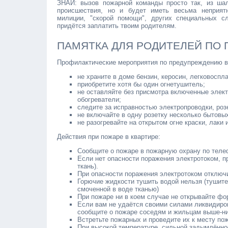
ЗНАЙ: вызов пожарной команды просто так, из шал
происшествия, но и будет иметь весьма неприят
милиции, "скорой помощи", других специальных с
придётся заплатить твоим родителям.
ПАМЯТКА ДЛЯ РОДИТЕЛЕЙ ПО
Профилактические мероприятия по предупреждению во
не храните в доме бензин, керосин, легковосп
приобретите хотя бы один огнетушитель;
не оставляйте без присмотра включенные электр
обогреватели;
следите за исправностью электропроводки, роз
не включайте в одну розетку несколько бытовы
не разогревайте на открытом огне краски, лаки и
Действия при пожаре в квартире:
Сообщите о пожаре в пожарную охрану по теле
Если нет опасности поражения электротоком, п
ткань).
При опасности поражения электротоком отключ
Горючие жидкости тушить водой нельзя (тушите 
смоченной в воде тканью)
При пожаре ни в коем случае не открывайте фо
Если вам не удаётся своими силами ликвидиров
сообщите о пожаре соседям и жильцам выше-н
Встретьте пожарных и проведите их к месту по
При высокой температуре, сильной задымлённос