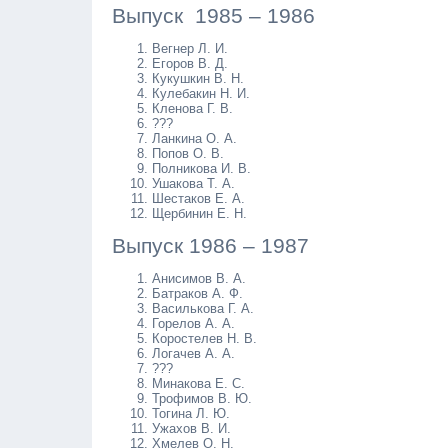
Выпуск 1985 – 1986
Вегнер Л. И.
Егоров В. Д.
Кукушкин В. Н.
Кулебакин Н. И.
Кленова Г. В.
???
Ланкина О. А.
Попов О. В.
Полникова И. В.
Ушакова Т. А.
Шестаков Е. А.
Щербинин Е. Н.
Выпуск 1986 – 1987
Анисимов В. А.
Батраков А. Ф.
Василькова Г. А.
Горелов А. А.
Коростелев Н. В.
Логачев А. А.
???
Минакова Е. С.
Трофимов В. Ю.
Тогина Л. Ю.
Ужахов В. И.
Хмелев О. Н.