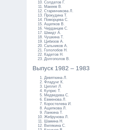
Солдатов Г.
Макеев В.
Старинчикова Л.
Прокудина Т.
Поморцева С.
Ащепков В.
Черданцев С.
Шмидт А.
Чушкина Т.
Цибизов А.
Сальников А.
Гололобов Н.
Кадетов Н.
Долгополов В.
Выпуск 1982 – 1983
Девяткина Л.
Фладунг К.
Цеплит Л.
Куприс Т.
Медведева С.
Евменова Л.
Коростелева И.
Ащепкова Л.
Ланкина Т.
Жебрунова Л.
Шамина Н.
Вилякина С.
Косинов В.