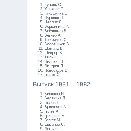
Куприс О.
Ушакова С.
Кукушкина С.
Чуркина Л.
Цеплит Л.
Вершинина И.
Вайзингер В.
Вегнер А.
Трофимов С.
Болотников В.
Шамина В.
Шеорер В.
Хиль С.
Вилякин В.
Литерев П.
Новосадов В.
Гергет С.
Выпуск 1981 – 1982
Бисюков И.
Велякина Л.
Белов Н.
Брюхачев А.
Гилев А.
Грицевич А.
Гергет М.
Евменов С.
Логачев Т.