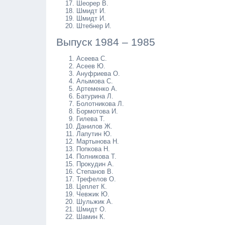
Шеорер В.
Шмидт И.
Шмидт И.
Штебнер И.
Выпуск 1984 – 1985
Асеева С.
Асеев Ю.
Ануфриева О.
Алымова С.
Артеменко А.
Батурина Л.
Болотникова Л.
Бормотова И.
Гилева Т.
Данилов Ж.
Лапутин Ю.
Мартынова Н.
Попкова Н.
Полникова Т.
Прокудин А.
Степанов В.
Трефелов О.
Цеплет К.
Чевжик Ю.
Шульжик А.
Шмидт О.
Шамин К.