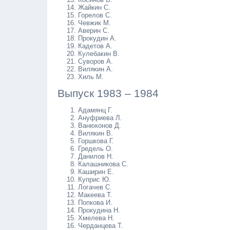
Жайкин С.
Горелов С.
Чевжик М.
Аверин С.
Прокудин А.
Кадетов А.
Кулебакин В.
Суворов А.
Вилякин А.
Хиль М.
Выпуск 1983 – 1984
Адамянц Г.
Ануфриева Л.
Ванюконов Д.
Вилякин В.
Горшкова Г.
Гредель О.
Данилов Н.
Калашникова С.
Каширин Е.
Куприс Ю.
Логачев С.
Макеева Т.
Попкова И.
Прокудина Н.
Хмелева Н.
Черданцева Т.