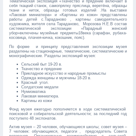
Тематическая экспозиция «Ткачество и прядение включает в
себя ткацкий станок, самопрялку пряслица, веретёна, образцы
ткани и ниток, образцы готовых изделий .На выставке
«Лаковая миниатюра» и «Картины из кожи» представлены
работы детей с.Тараданово , картины самодеятельного
художника, жителя села Тараданово, Морозова Н.Е.В состав
систематической экспозиции «Парадный женский
убор»включены музейные предметы18века (сарафан, рубаха-
косовица, плачея-кичка, кокошник, пояс).
По форме и принципу представления экспозиции музея
разделены на стационарные, тематические, систематические и
монографические. Разделы экспозиций музея:
Сельский быт 19-20 в.
Ткачество и прядение
Прикладное искусство и народные промыслы
Одежда женщины и мужчины 18-20 в.
Красный угол.
Солдатские медали
Нумизматика
Лаковая миниатюра.
Картины из кожи
Фонд музея ежегодно пополняется в ходе систематической
поисковой и собирательской деятельности; за последний год
поступило 48 экспонатов.
Актив музея – 20 человек, обучающиеся школы; совет музея –
7 человек: обучающиеся, педагоги , председатель Совета
ветеранов. Организованно взаимодействие с сельской