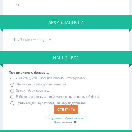
31
АРХИВ ЗАПИСЕЙ
НАШ ОПРОС
Про школьную форму ...
Я считаю, что школьная форма - это здорово!
Школьная форма дисциплинирует.
Введут, буду носить ...
Я боюсь потерять индивидуальность в школьной форме.
Пусть каждый будет одет, как ему вздумается!
[
·
]
Результаты
Архив опросов
Всего ответов:
112