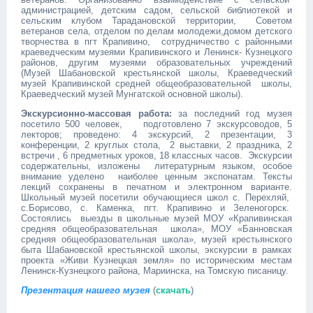
администрацией, детским садом, сельской библиотекой и
сельским клубом Тарадановской территории, Советом
ветеранов села, отделом по делам молодежи,домом детского
творчества в пгт Крапивино, сотрудничество с районными
краеведческим музеями Крапивинского и Ленинск- Кузнецкого
районов, другим музеями образовательных учреждений
(Музей Шабановской крестьянской школы, Краеведческий
музей Крапивинской средней общеобразовательной школы,
Краеведческий музей Мунгатской основной школы).
Экскурсионно-массовая работа:
за последний год музея
посетило 500 человек, подготовлено 7 экскурсоводов, 5
лекторов; проведено: 4 экскурсий, 2 презентации, 3
конференции, 2 круглых стола, 2 выставки, 2 праздника, 2
встречи , 6 предметных уроков, 18 классных часов. Экскурсии
содержательны, изложены литературным языком, особое
внимание уделено наиболее ценным экспонатам. Тексты
лекций сохранены в печатном и электронном варианте.
Школьный музей посетили обучающиеся школ с. Перехляй,
с.Борисово, с. Каменка, пгт. Крапивино и Зеленогорск.
Состоялись выезды в школьные музей МОУ «Крапивинская
средняя общеобразовательная школа», МОУ «Банновская
средняя общеобразовательная школа», музей крестьянского
быта Шабановской крестьянской школы, экскурсии в рамках
проекта «Живи Кузнецкая земля» по историческим местам
Ленинск-Кузнецкого района, Мариинска, на Томскую писаницу.
Презентация нашего музея
(
скачать
)