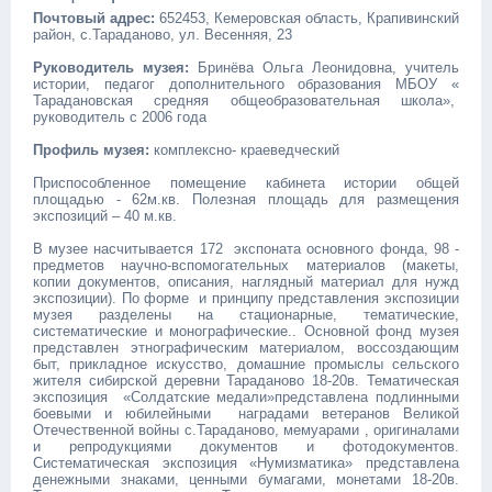
Почтовый адрес:
652453, Кемеровская область, Крапивинский
район, с.Тараданово, ул. Весенняя, 23
Руководитель музея:
Бринёва Ольга Леонидовна, учитель
истории, педагог дополнительного образования МБОУ «
Тарадановская средняя общеобразовательная школа»,
руководитель с 2006 года
Профиль музея:
комплексно- краеведческий
Приспособленное помещение кабинета истории общей
площадью - 62м.кв. Полезная площадь для размещения
экспозиций – 40 м.кв.
В музее насчитывается 172 экспоната основного фонда, 98 -
предметов научно-вспомогательных материалов (макеты,
копии документов, описания, наглядный материал для нужд
экспозиции). По форме и принципу представления экспозиции
музея разделены на стационарные, тематические,
систематические и монографические.. Основной фонд музея
представлен этнографическим материалом, воссоздающим
быт, прикладное искусство, домашние промыслы сельского
жителя сибирской деревни Тараданово 18-20в. Тематическая
экспозиция «Солдатские медали»представлена подлинными
боевыми и юбилейными наградами ветеранов Великой
Отечественной войны с.Тараданово, мемуарами , оригиналами
и репродукциями документов и фотодокументов.
Систематическая экспозиция «Нумизматика» представлена
денежными знаками, ценными бумагами, монетами 18-20в.