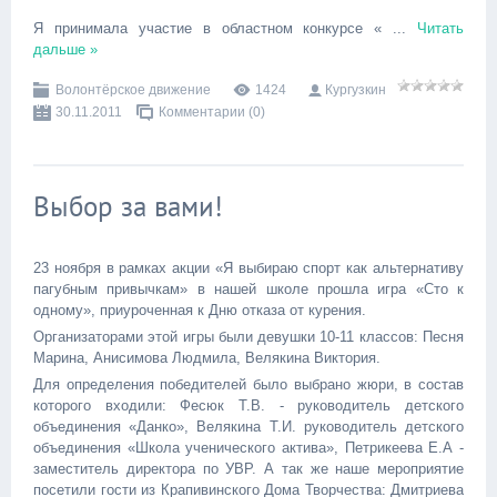
Я принимала участие в областном конкурсе «
...
Читать
дальше »
Волонтёрское движение
1424
Кургузкин
30.11.2011
Комментарии (0)
Выбор за вами!
23 ноября в рамках акции «Я выбираю спорт как альтернативу
пагубным привычкам» в нашей школе прошла игра «Сто к
одному», приуроченная к Дню отказа от курения.
Организаторами этой игры были девушки 10-11 классов: Песня
Марина, Анисимова Людмила, Велякина Виктория.
Для определения победителей было выбрано жюри, в состав
которого входили: Фесюк Т.В. - руководитель детского
объединения «Данко», Велякина Т.И. руководитель детского
объединения «Школа ученического актива», Петрикеева Е.А -
заместитель директора по УВР. А так же наше мероприятие
посетили гости из Крапивинского Дома Творчества: Дмитриева