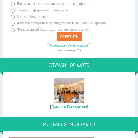
Я считаю, что школьная форма - это здорово!
Школьная форма дисциплинирует.
Введут, буду носить ...
Я боюсь потерять индивидуальность в школьной форме.
Пусть каждый будет одет, как ему вздумается!
[
·
]
Результаты
Архив опросов
Всего ответов:
112
СЛУЧАЙНОЕ ФОТО
[
День св.Валентина
]
ИСПРАВЛЯЕМ ОШИБКИ