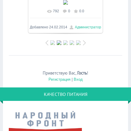
792
0
0.0
В реальном размере
1024x683
/
141.2Kb
Добавлено
24.02.2014
Администратор
Приветствую Вас
,
Гость
!
Регистрация
|
Вход
КАЧЕСТВО ПИТАНИЯ