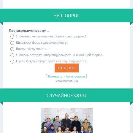
НАШ ОПРОС
Про школьную форму ...
Я считаю, что школьная форма - это здорово!
Школьная форма дисциплинирует.
Введут, буду носить ...
Я боюсь потерять индивидуальность в школьной форме.
Пусть каждый будет одет, как ему вздумается!
[
·
]
Результаты
Архив опросов
Всего ответов:
112
СЛУЧАЙНОЕ ФОТО