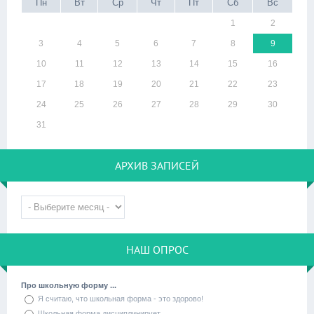
Пн
Вт
Ср
Чт
Пт
Сб
Вс
1
2
3
4
5
6
7
8
9
10
11
12
13
14
15
16
17
18
19
20
21
22
23
24
25
26
27
28
29
30
31
АРХИВ ЗАПИСЕЙ
НАШ ОПРОС
Про школьную форму ...
Я считаю, что школьная форма - это здорово!
Школьная форма дисциплинирует.