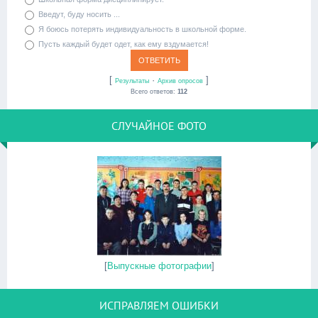
Введут, буду носить ...
Я боюсь потерять индивидуальность в школьной форме.
Пусть каждый будет одет, как ему вздумается!
[
·
]
Результаты
Архив опросов
Всего ответов:
112
СЛУЧАЙНОЕ ФОТО
[
Выпускные фотографии
]
ИСПРАВЛЯЕМ ОШИБКИ