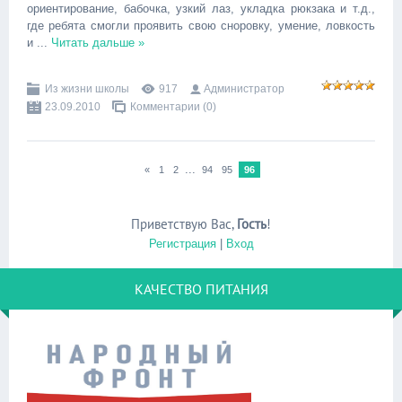
ориентирование, бабочка, узкий лаз, укладка рюкзака и т.д.,
где ребята смогли проявить свою сноровку, умение, ловкость
и
...
Читать дальше »
Из жизни школы
917
Администратор
23.09.2010
Комментарии (0)
...
«
1
2
94
95
96
Приветствую Вас
,
Гость
!
Регистрация
|
Вход
КАЧЕСТВО ПИТАНИЯ