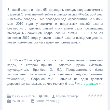
В нашей школе в честь 65 годовщины победы над фашизмом в
Великой Отечественной войне в рамках акции «Кузбасский лес
– великой победе» был проведен ряд мероприятий: с 5 по 7
мая 2010 года учениками и педагогами нашей школы
совместно с администрацией и жителями села произведена
высадка 65 саженцев кедра, сосны, пихты. С 10 по 20
сентября 2010 года ученики нашей школы высадили десять
новых саженцев сосны взамен не прижившимся.
С 15 по 20 октября в школе стартовала акция «Звенящий
кедр», в которой принял участие кружок «Истоки»
(руководитель Бринёва О. Л.). Предварительно были
заготовлены материалы для спасения кедров. Учитель
технологии, Сафонов М.А., напилил не один десяток
деревянных колышков, за что мы ему бла
...
Читать дальше »
Из жизни школы
984
Администратор
24.10.2010
Комментарии (0)