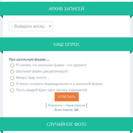
АРХИВ ЗАПИСЕЙ
НАШ ОПРОС
Про школьную форму ...
Я считаю, что школьная форма - это здорово!
Школьная форма дисциплинирует.
Введут, буду носить ...
Я боюсь потерять индивидуальность в школьной форме.
Пусть каждый будет одет, как ему вздумается!
[
·
]
Результаты
Архив опросов
Всего ответов:
112
СЛУЧАЙНОЕ ФОТО