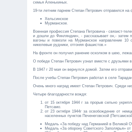
семья Аленькиных.
19-ти летним парнем Степан Петрович отправился на 
Хельсинское
Мурманское.
Военная профессия Степана Петровича - связист-тел
и дошли до Фин­ляндии», - рассказывает он,- затем
вагоны и повезли на Мурманское направление 10 о
никелевые рудники, отгоняя фашистов.»
На фронте он получил ранение осколком в шею, лежал
О победе Степан Петрович узнал вместе с друзьями в
В 1947 г 20 мая он вернулся домой. Затем его отправ
После учебы Степан Петрович работал в селе Тарадан
Очень много наград имеет Степан Петрович. Среди ни
Четыре благодарности вождя:
от 15 октября 1944 г за прорыв сильно укреп
Петсамо.
от 23 октября 1944г за освобождение от немц
населенных пунктов Печенеговской (Петсамской)
Медаль «За победу над Германией в Великой Оте
Медаль «За оборону Советского Заполярья» от 5 