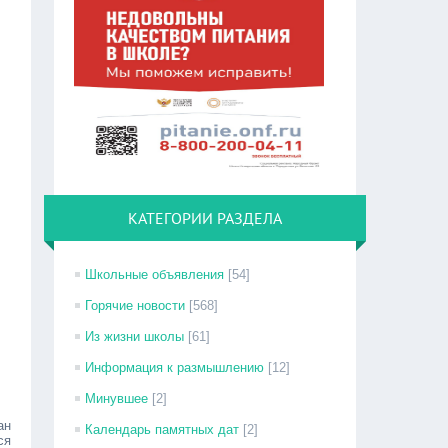
КАТЕГОРИИ РАЗДЕЛА
Школьные объявления
[54]
Горячие новости
[568]
Из жизни школы
[61]
Информация к размышлению
[12]
Минувшее
[2]
ан
Календарь памятных дат
[2]
ся