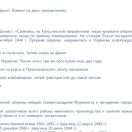
фронт. Воевал на двух направлениях:
ефонист. «Сражаясь на Хельсинском направлении, наши прорвали оборон
 повернули назад по приказу командования. На станции Лоухи посадили
ктября 1944 г. Прорвав оборону, направились к Норвегии освобожда
 в госпитале. Затем снова на фронт.
 Норвегии. После этого там же прослужил еще два года.
или на курсы в Прокопьевскую» школу механиков.
ово комбайнером, затем трактористом до самой пенсии.
х:
ленной обороны немцев северо-западнее Мурманска и овладение город
ев захватчиков всего района никелевого производства и занятие важн
 об­ласти и от немецких захватчиков.
чественной войне 1941-1945 г» (вручена 12 марта 1946 г).
декабря 1944 г. (вручена 20 июня 1944 г).