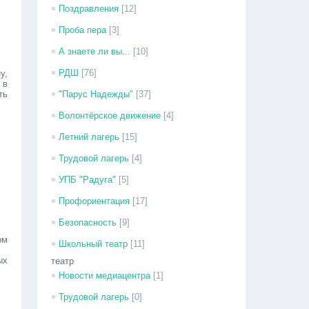
Поздравления
[12]
Проба пера
[3]
А знаете ли вы...
[10]
РДШ
[76]
у,
 в
ть
"Парус Надежды"
[37]
Волонтёрское движение
[4]
Летний лагерь
[15]
Трудовой лагерь
[4]
УПБ "Радуга"
[5]
Профориентация
[17]
Безопасность
[9]
ом
Школьный театр
[11]
ых
театр
Новости медиацентра
[1]
Трудовой лагерь
[0]